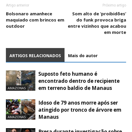
Artigo anterior
Próximo artigo
Bolsonaro amanhece
Som alto de ‘proibidões’
maquiado com brincos em
do funk provoca briga
outdoor
entre vizinhos que acabou
em morte
ARTIGOS RELACIONADOS
Mais do autor
Suposto feto humano é
encontrado dentro de recipiente
em terreno baldio de Manaus
AMAZONAS
Idoso de 79 anos morre após ser
atingido por tronco de árvore em
Manaus
AMAZONAS
Presa durante investigação sobre