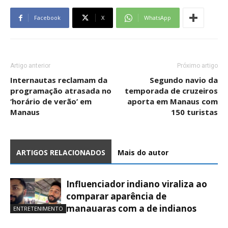
Facebook
X
WhatsApp
Artigo anterior
Próximo artigo
Internautas reclamam da
Segundo navio da
programação atrasada no
temporada de cruzeiros
‘horário de verão’ em
aporta em Manaus com
Manaus
150 turistas
ARTIGOS RELACIONADOS
Mais do autor
Influenciador indiano viraliza ao
comparar aparência de
manauaras com a de indianos
ENTRETENIMENTO