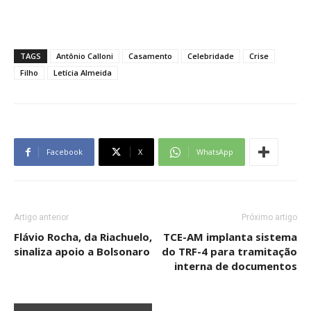
TAGS
Antônio Calloni
Casamento
Celebridade
Crise
Filho
Letícia Almeida
Facebook
X
WhatsApp
Artigo anterior
Próximo artigo
Flávio Rocha, da Riachuelo,
TCE-AM implanta sistema
sinaliza apoio a Bolsonaro
do TRF-4 para tramitação
interna de documentos