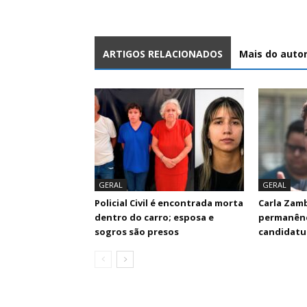
ARTIGOS RELACIONADOS
Mais do auto
GERAL
GERAL
Policial Civil é encontrada morta
Carla Zamb
dentro do carro; esposa e
permanênci
sogros são presos
candidatur