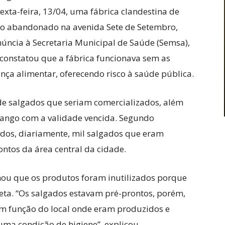
xta-feira, 13/04, uma fábrica clandestina de
io abandonado na avenida Sete de Setembro,
úncia à Secretaria Municipal de Saúde (Semsa),
 constatou que a fábrica funcionava sem as
nça alimentar, oferecendo risco à saúde pública.
de salgados que seriam comercializados, além
rango com a validade vencida. Segundo
os, diariamente, mil salgados que eram
ntos da área central da cidade.
ormou que os produtos foram inutilizados porque
ta. “Os salgados estavam pré-prontos, porém,
m função do local onde eram produzidos e
a condição de higiene”, explicou.