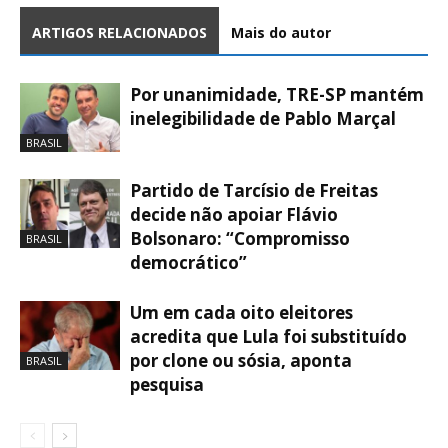
ARTIGOS RELACIONADOS
Mais do autor
Por unanimidade, TRE-SP mantém
inelegibilidade de Pablo Marçal
BRASIL
Partido de Tarcísio de Freitas
decide não apoiar Flávio
Bolsonaro: “Compromisso
BRASIL
democrático”
Um em cada oito eleitores
acredita que Lula foi substituído
por clone ou sósia, aponta
BRASIL
pesquisa