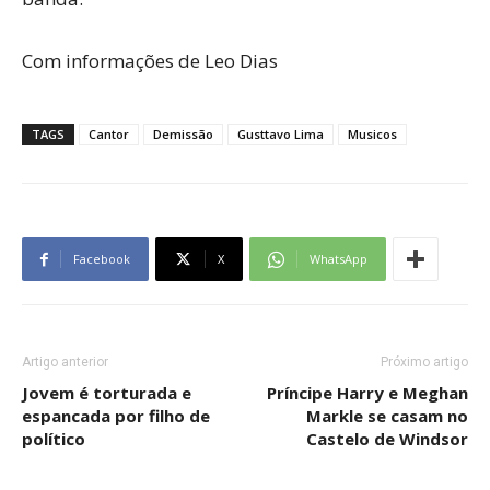
Com informações de Leo Dias
TAGS
Cantor
Demissão
Gusttavo Lima
Musicos
Facebook
X
WhatsApp
Artigo anterior
Próximo artigo
Jovem é torturada e
Príncipe Harry e Meghan
espancada por filho de
Markle se casam no
político
Castelo de Windsor