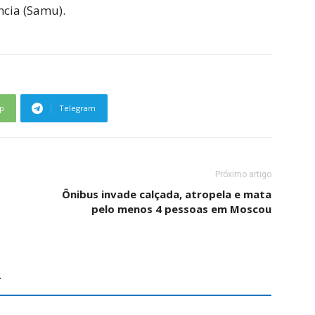
ncia (Samu).
p
Telegram
Próximo artigo
Ônibus invade calçada, atropela e mata
o
pelo menos 4 pessoas em Moscou
r