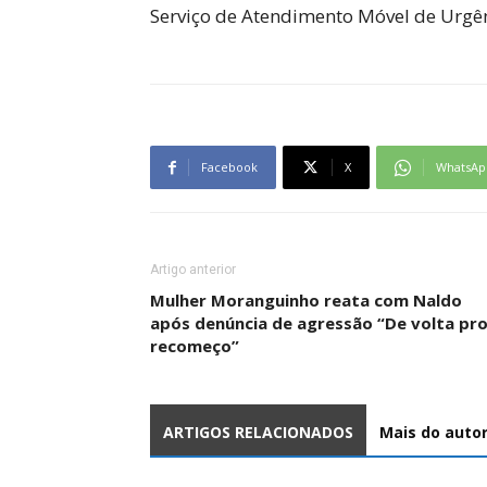
Serviço de Atendimento Móvel de Urgê
Facebook
X
WhatsAp
Artigo anterior
Mulher Moranguinho reata com Naldo
após denúncia de agressão “De volta pr
recomeço”
ARTIGOS RELACIONADOS
Mais do auto