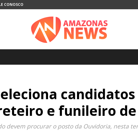
LE CONOSCO
Amazonas
eleciona candidatos
News
eteiro e funileiro de
o devem procurar o posto da Ouvidoria, nesta terç