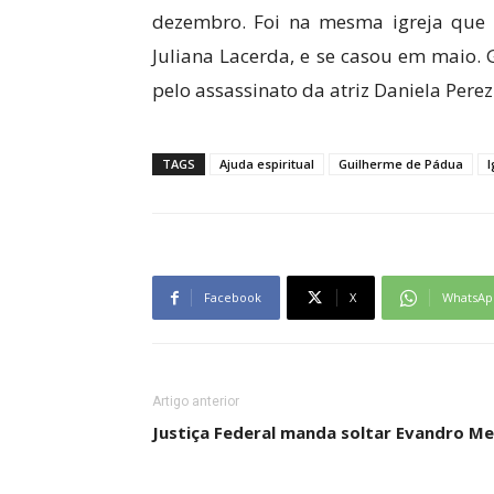
dezembro. Foi na mesma igreja que 
Juliana Lacerda, e se casou em maio.
pelo assassinato da atriz Daniela Perez
TAGS
Ajuda espiritual
Guilherme de Pádua
I
Facebook
X
WhatsAp
Artigo anterior
Justiça Federal manda soltar Evandro Me