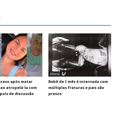
r
BRASIL
reso após matar
Bebê de 1 mês é internada com
ao atropelá-la com
múltiplas fraturas e pais são
pois de discussão
presos