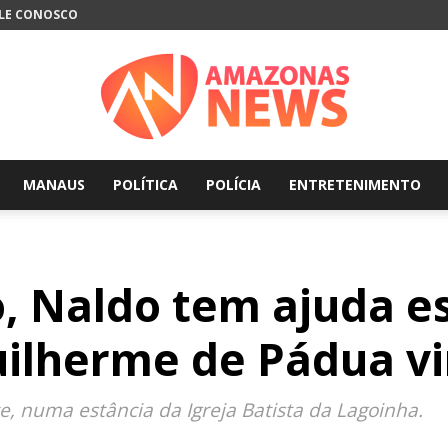
LE CONOSCO
MANAUS
POLÍTICA
POLÍCIA
ENTRETENIMENTO
Amazonas
, Naldo tem ajuda es
News
uilherme de Pádua vi
te, numa estância da Igreja Batista da Lagoinha.