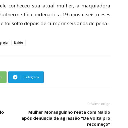
ele conheceu sua atual mulher, a maquiadora
 Guilherme foi condenado a 19 anos e seis meses
 e foi solto depois de cumprir seis anos de pena.
greja
Naldo
p
Telegram
Próximo artigo
lo
Mulher Moranguinho reata com Naldo
após denúncia de agressão “De volta pro
recomeço”